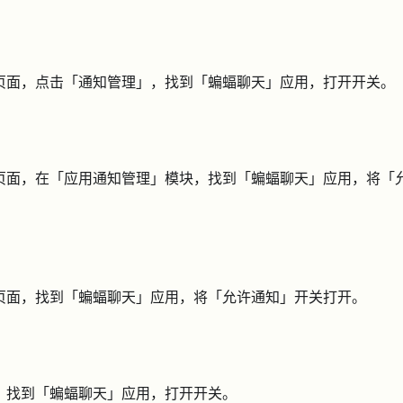
页面，点击「通知管理」，找到「蝙蝠聊天」应用，打开开关。
页面，在「应用通知管理」模块，找到「蝙蝠聊天」应用，将「
页面，找到「蝙蝠聊天」应用，将「允许通知」开关打开。
，找到「蝙蝠聊天」应用，打开开关。