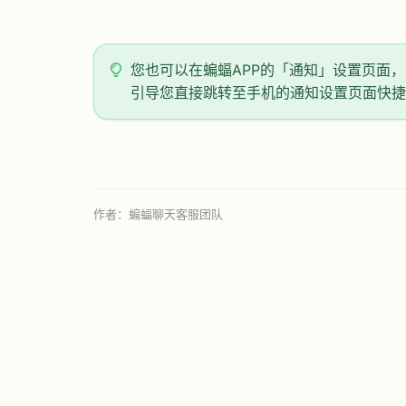
您也可以在蝙蝠APP的「通知」设置页面
引导您直接跳转至手机的通知设置页面快捷
作者
：
蝙蝠聊天客服团队