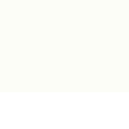
手机应用
桌面应用