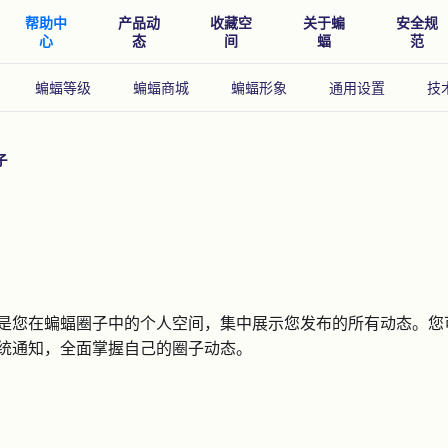
帮助中
产品动
收藏空
关于蝙
安全规
心
态
间
蝠
范
蝙蝠等级
蝙蝠商城
蝙蝠形象
通用设置
技
子
是您在蝙蝠圈子中的个人空间，集中展示您发布的所有动态。您
统通知，全面掌握自己的圈子动态。