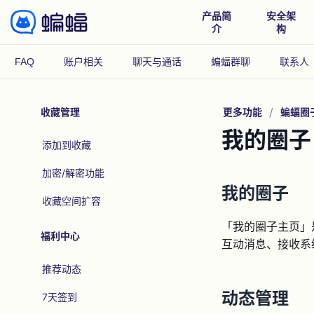
产品简
安全架
介
构
FAQ
账户相关
聊天与通话
蝙蝠群聊
联系人
收藏管理
更多功能
蝙蝠圈
我的圈子
添加到收藏
加密/解密功能
我的圈子
收藏空间扩容
「我的圈子主页」
福利中心
互动消息、接收系
推荐动态
动态管理
7天签到